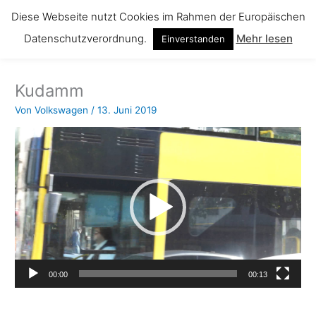
Zum
Diese Webseite nutzt Cookies im Rahmen der Europäischen
Inhalt
Datenschutzverordnung.
Mehr lesen
springen
Einverstanden
Kudamm
Von
Volkswagen
/
13. Juni 2019
Video-
Player
00:00
00:13