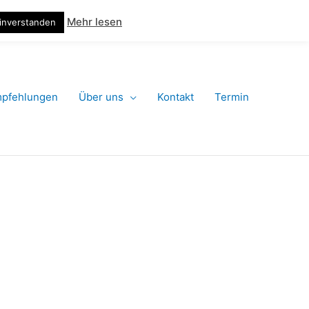
124 – jetzt anrufen!
Termin machen online
Suchen
Mehr lesen
inverstanden
pfehlungen
Über uns
Kontakt
Termin