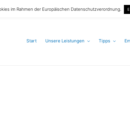
Tel. 030 91565
okies im Rahmen der Europäischen Datenschutzverordnung.
E
Start
Unsere Leistungen
Tipps
Em