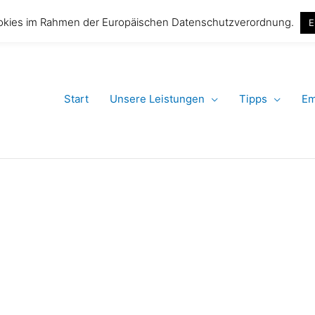
Tel. 030 91565
okies im Rahmen der Europäischen Datenschutzverordnung.
E
Start
Unsere Leistungen
Tipps
Em