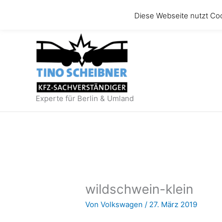
Zum
Diese Webseite nutzt Co
Inhalt
springen
Experte für Berlin & Umland
wildschwein-klein
Von
Volkswagen
/
27. März 2019