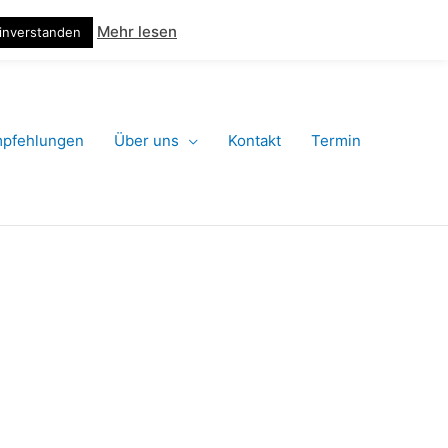
124 – jetzt anrufen!
Termin machen online
Suchen
Mehr lesen
inverstanden
pfehlungen
Über uns
Kontakt
Termin