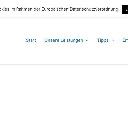
Tel. 030 91565
okies im Rahmen der Europäischen Datenschutzverordnung.
E
Start
Unsere Leistungen
Tipps
Em