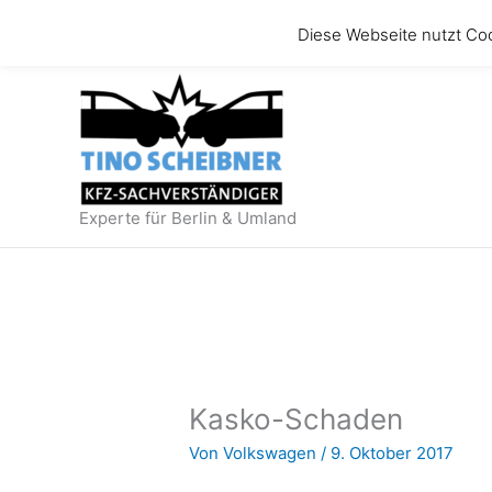
Zum
Diese Webseite nutzt Co
Inhalt
springen
Experte für Berlin & Umland
Kasko-Schaden
Von
Volkswagen
/
9. Oktober 2017