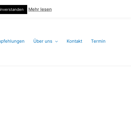
124 – jetzt anrufen!
Termin machen online
Suchen
Mehr lesen
inverstanden
pfehlungen
Über uns
Kontakt
Termin