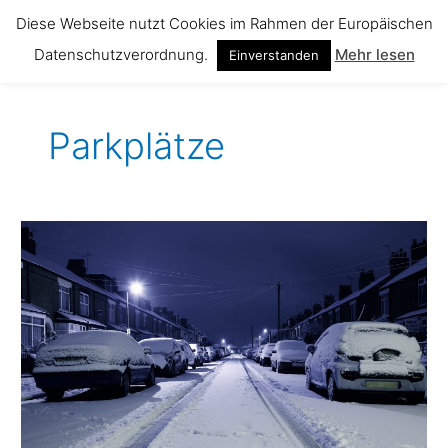
Zum
Diese Webseite nutzt Cookies im Rahmen der Europäischen
Inhalt
Datenschutzverordnung.
Mehr lesen
springen
Einverstanden
Parkplätze
Tipps
für
Frischluft
Parker