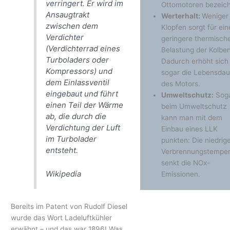
verringert. Er wird im
Ottomotoren bezeich
Ansaugtrakt
Werterhalt:
Weniger
zwischen dem
Klopfen sorgt für ein
Verdichter
geringere thermisch
(Verdichterrad eines
Belastung der Kolben
Turboladers oder
Dadurch erhöht sich
Kompressors) und
sogar die Lebensdau
dem Einlassventil
des Motors.
eingebaut und führt
Umweltschutz:
Sog
einen Teil der Wärme
beim Umweltschutz
ab, die durch die
kann man mit dem
Verdichtung der Luft
Einbau eines LLK
im Turbolader
punkten: Die niedrig
entsteht.
Verbrennungstemper
senkt die NOx-
Wikipedia
Emissionen.
Bereits im Patent von Rudolf Diesel
wurde das Wort Ladeluftkühler
erwähnt – und das war 1896! Was