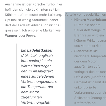
Ausnahme ist der Porsche Turbo, hier
befinden sich die LLK hinten seitlich.
Vorteile von Ladeluftkühler
Kühlere Luft bedeutet mehr Leistung.
Höhere Motorleistu
Optimal ist wenig Staudruck, daher
Durch die höhere
darf der Ladeluftkühler auch nicht zu
Sauerstoffmenge im
gross sein. Ich empfehle Marken wie
Brennraum wird ein
Wagner
oder
Forge
.
höherer Wirkungsgr
des Motors erzielt.
Ein
Ladeluftkühler
Sicherheit:
Die
(Abk. LLK, englisch
niedrigere Temperat
intercooler
) ist ein
der dem Motor
Wärmeübertrager,
zugeführten Luft
der im Ansaugtrakt
veringert den bekan
eines aufgeladenen
Effekt des „Klopfens“
Verbrennungsmotors
Gemeint ist damit di
die Temperatur der
unkontrollierte
dem Motor
Verbrennung oder ei
zugeführten
Selbstentzündung d
Verbrennungsluft
Kraftstoffs bei